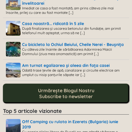
învelitoarei
Imediat ce casa a fost montată, am prins câteva zile mai
însorite, prilej cu care au fost montate [...]
Casa noastră... ridicată în 5 zile
După finalizarea și uscarea betonului din fundație, am primit
telefonul mult așteptat, urma să ne [...]
Cu bicicleta la Ochiul Beiului, Cheile Nerei - Beușnița
Cu câteva zile înainte de sărbătoarea Adormirea Maicii
Domnului (ziua mea onomastică) am primit [...]
Am turnat egalizarea și aleea din fața casei
Odată trase țevile de apă, canalizare și circuite electrice am
umplut cu nisip șanțurile săpate iar [...]
Urmărește Blogul Nostru
Subscribe to newsletter
Top 5 articole vizionate
Off Camping cu rulota in Ezerets (Bulgaria) iunie
2019
Cu ocazia zilelor libere de Rusalii ne-am gândit să facem o