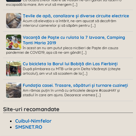
escapadă la mare. Am vrut să mergem [...]
Țevile de apă, canalizare și diverse circuite electrice
Acum că elevația s-a întărit, ne-am apucat să decofrăm
interiorul camerelor și să săpăm pentru [...]
Vacanță de Paște cu rulota la 7 Izvoare, Camping
Tanti Maria 2019
În acest an nu am putut pleca nicăieri de Paște din cauza
pandemiei de COVID19, așa că ne-am gândit [...]
Cu bicicleta la Barul lui Bobiță din Las Fierbinți
După plimbarea cu MTB-urile prin Delta Văcărești (citește
articolul), am vrut să scoatem de la [...]
Fundația casei. Trasare, săpături și turnare cuzineți
Am rămas puțin în urmă cu articolele despre #casaHAY și
stadiul în care am ajuns. Deoarece vremea [...]
Site-uri recomandate
Cuibul-Nimfelor
SMSNET.RO