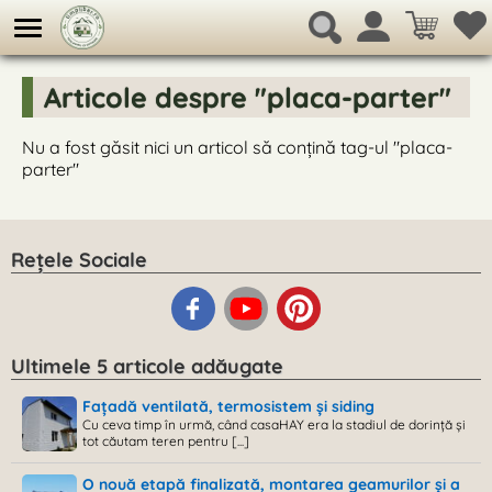
Articole despre "placa-parter"
Nu a fost găsit nici un articol să conțină tag-ul "placa-
parter"
Rețele Sociale
Ultimele 5 articole adăugate
Fațadă ventilată, termosistem și siding
Cu ceva timp în urmă, când casaHAY era la stadiul de dorință și
tot căutam teren pentru [...]
O nouă etapă finalizată, montarea geamurilor și a