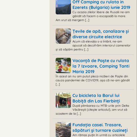
Off Camping cu rulota in
Ezerets (Bulgaria) iunie 2019
Cu ocazia zilelor libere de Rusalii ne-am
gândit să facem o escapadă la mare.
Am vrut să mergem [...]
Țevile de apă, canalizare și
diverse circuite electrice
Acum că elevația s-a întărit, ne-am
apucat să decofrăm interiorul camerelor
și să săpăm pentru [...]
Vacanță de Paște cu rulota
la 7 Izvoare, Camping Tanti
Maria 2019
În acest an nu am putut pleca nicăieri de Paște din
cauza pandemiei de COVID19, așa că ne-am gândit
[...]
Cu bicicleta la Barul lui
Bobiță din Las Fierbinți
După plimbarea cu MTB-urile prin Delta
Văcărești (citește articolul), am vrut să
scoatem de la [...]
Fundația casei. Trasare,
săpături și turnare cuzineți
Am rămas puțin în urmă cu articolele