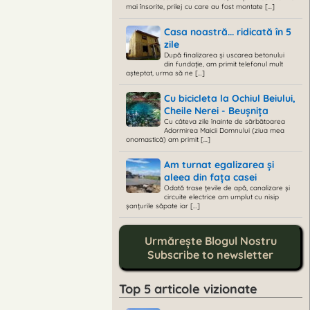
mai însorite, prilej cu care au fost montate [...]
Casa noastră... ridicată în 5
zile
După finalizarea și uscarea betonului
din fundație, am primit telefonul mult
așteptat, urma să ne [...]
Cu bicicleta la Ochiul Beiului,
Cheile Nerei - Beușnița
Cu câteva zile înainte de sărbătoarea
Adormirea Maicii Domnului (ziua mea
onomastică) am primit [...]
Am turnat egalizarea și
aleea din fața casei
Odată trase țevile de apă, canalizare și
circuite electrice am umplut cu nisip
șanțurile săpate iar [...]
Urmărește Blogul Nostru
Subscribe to newsletter
Top 5 articole vizionate