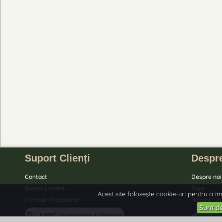
Suport Clienți
Despre
Contact
Despre noi
Status Livrare
Blog
Acest site folosește cookie-uri pentru a îmb
Intrebări frecvente
Review-uri
Sunt d