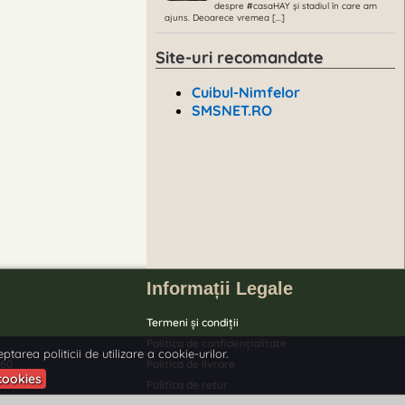
despre #casaHAY și stadiul în care am
ajuns. Deoarece vremea [...]
Site-uri recomandate
Cuibul-Nimfelor
SMSNET.RO
Informații Legale
Termeni și condiții
Politica de confidențialitate
tarea politicii de utilizare a cookie-urilor.
.60
Politica de livrare
 cookies
Politica de retur