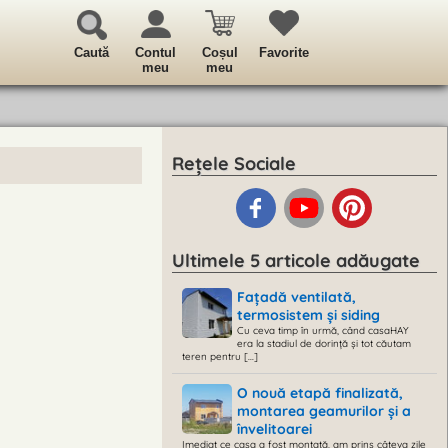
Caută
Contul
Coșul
Favorite
meu
meu
Rețele Sociale
Ultimele 5 articole adăugate
Fațadă ventilată,
termosistem și siding
Cu ceva timp în urmă, când casaHAY
era la stadiul de dorință și tot căutam
teren pentru [...]
O nouă etapă finalizată,
montarea geamurilor și a
învelitoarei
Imediat ce casa a fost montată, am prins câteva zile