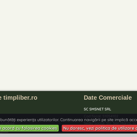
 timpliber.ro
Date Comerciale
SC SMSNET SRL
Cod fiscal: 51054102
unătăți experiența utilizatorilor. Continuarea navigării pe site implică accep
 produse
Sediu Social: Str. San Marco, nr
Tunari, Ilfov
e acord cu folosirea cookies
Nu doresc, vezi politica de utilizare
Telefon: 0750 210 015