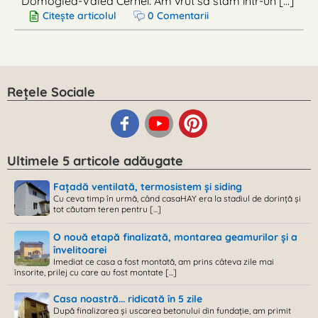
Domogled-Valea Cernei. Am vrut să stăm într-un [...]
Citește articolul
0 Comentarii
Rețele Sociale
Ultimele 5 articole adăugate
Fațadă ventilată, termosistem și siding
Cu ceva timp în urmă, când casaHAY era la stadiul de dorință și
tot căutam teren pentru [...]
O nouă etapă finalizată, montarea geamurilor și a
învelitoarei
Imediat ce casa a fost montată, am prins câteva zile mai
însorite, prilej cu care au fost montate [...]
Casa noastră... ridicată în 5 zile
După finalizarea și uscarea betonului din fundație, am primit