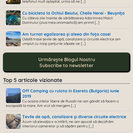
telefonul mult așteptat, urma să ne [...]
Cu bicicleta la Ochiul Beiului, Cheile Nerei - Beușnița
Cu câteva zile înainte de sărbătoarea Adormirea Maicii
Domnului (ziua mea onomastică) am primit [...]
Am turnat egalizarea și aleea din fața casei
Odată trase țevile de apă, canalizare și circuite electrice am
umplut cu nisip șanțurile săpate iar [...]
Urmărește Blogul Nostru
Subscribe to newsletter
Top 5 articole vizionate
Off Camping cu rulota in Ezerets (Bulgaria) iunie
2019
Cu ocazia zilelor libere de Rusalii ne-am gândit să facem o
escapadă la mare. Am vrut să mergem [...]
Țevile de apă, canalizare și diverse circuite electrice
Acum că elevația s-a întărit, ne-am apucat să decofrăm
interiorul camerelor și să săpăm pentru [...]