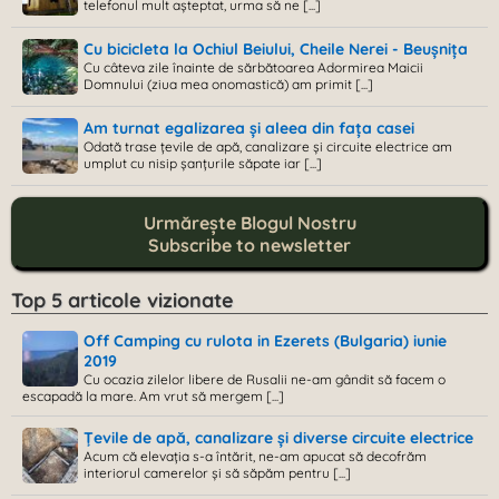
telefonul mult așteptat, urma să ne [...]
Cu bicicleta la Ochiul Beiului, Cheile Nerei - Beușnița
Cu câteva zile înainte de sărbătoarea Adormirea Maicii
Domnului (ziua mea onomastică) am primit [...]
Am turnat egalizarea și aleea din fața casei
Odată trase țevile de apă, canalizare și circuite electrice am
umplut cu nisip șanțurile săpate iar [...]
Urmărește Blogul Nostru
Subscribe to newsletter
Top 5 articole vizionate
Off Camping cu rulota in Ezerets (Bulgaria) iunie
2019
Cu ocazia zilelor libere de Rusalii ne-am gândit să facem o
escapadă la mare. Am vrut să mergem [...]
Țevile de apă, canalizare și diverse circuite electrice
Acum că elevația s-a întărit, ne-am apucat să decofrăm
interiorul camerelor și să săpăm pentru [...]