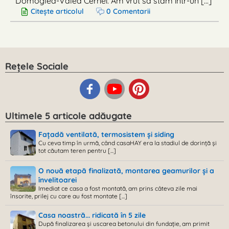
Domogled-Valea Cernei. Am vrut să stăm într-un [...]
Citește articolul
0 Comentarii
Rețele Sociale
Ultimele 5 articole adăugate
Fațadă ventilată, termosistem și siding
Cu ceva timp în urmă, când casaHAY era la stadiul de dorință și
tot căutam teren pentru [...]
O nouă etapă finalizată, montarea geamurilor și a
învelitoarei
Imediat ce casa a fost montată, am prins câteva zile mai
însorite, prilej cu care au fost montate [...]
Casa noastră... ridicată în 5 zile
După finalizarea și uscarea betonului din fundație, am primit