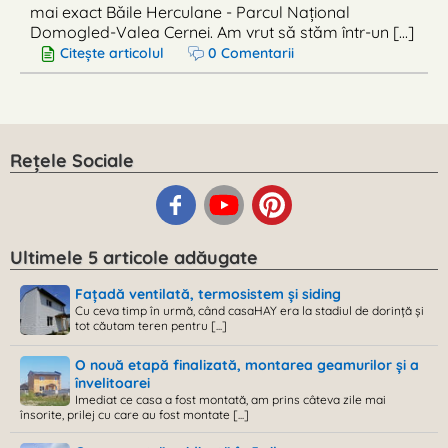
mai exact Băile Herculane - Parcul Național
Domogled-Valea Cernei. Am vrut să stăm într-un [...]
Citește articolul
0 Comentarii
Rețele Sociale
Ultimele 5 articole adăugate
Fațadă ventilată, termosistem și siding
Cu ceva timp în urmă, când casaHAY era la stadiul de dorință și
tot căutam teren pentru [...]
O nouă etapă finalizată, montarea geamurilor și a
învelitoarei
Imediat ce casa a fost montată, am prins câteva zile mai
însorite, prilej cu care au fost montate [...]