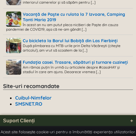
interiorul camerelor și să săpăm pentru [...]
Vacanță de Paște cu rulota la 7 Izvoare, Camping
Tanti Maria 2019
În acest an nu am putut pleca nicăieri de Paște din cauza
pandemiei de COVID19, așa că ne-am gândit [...]
Cu bicicleta la Barul lui Bobiță din Las Fierbinți
După plimbarea cu MTB-urile prin Delta Văcărești (citește
articolul), am vrut să scoatem de la [...]
Fundația casei. Trasare, săpături și turnare cuzineți
Am rămas puțin în urmă cu articolele despre #casaHAY și
stadiul în care am ajuns. Deoarece vremea [...]
Site-uri recomandate
Cuibul-Nimfelor
SMSNET.RO
Suport Clienți
+
Acest site folosește cookie-uri pentru a îmbunătăți experiența utilizatorilor.
Despre timpliber.ro
+