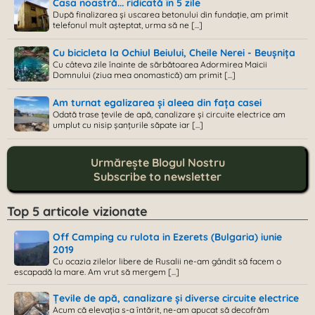
Casa noastră... ridicată în 5 zile
După finalizarea și uscarea betonului din fundație, am primit
telefonul mult așteptat, urma să ne [...]
Cu bicicleta la Ochiul Beiului, Cheile Nerei - Beușnița
Cu câteva zile înainte de sărbătoarea Adormirea Maicii
Domnului (ziua mea onomastică) am primit [...]
Am turnat egalizarea și aleea din fața casei
Odată trase țevile de apă, canalizare și circuite electrice am
umplut cu nisip șanțurile săpate iar [...]
Urmărește Blogul Nostru
Subscribe to newsletter
Top 5 articole vizionate
Off Camping cu rulota in Ezerets (Bulgaria) iunie
2019
Cu ocazia zilelor libere de Rusalii ne-am gândit să facem o
escapadă la mare. Am vrut să mergem [...]
Țevile de apă, canalizare și diverse circuite electrice
Acum că elevația s-a întărit, ne-am apucat să decofrăm