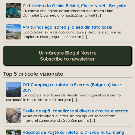
Cu bicicleta la Ochiul Beiului, Cheile Nerei - Beușnița
Cu câteva zile înainte de sărbătoarea Adormirea Maicii
Domnului (ziua mea onomastică) am primit [...]
Am turnat egalizarea și aleea din fața casei
Odată trase țevile de apă, canalizare și circuite electrice am
umplut cu nisip șanțurile săpate iar [...]
Urmărește Blogul Nostru
Subscribe to newsletter
Top 5 articole vizionate
Off Camping cu rulota in Ezerets (Bulgaria) iunie
2019
Cu ocazia zilelor libere de Rusalii ne-am gândit să facem o
escapadă la mare. Am vrut să mergem [...]
Țevile de apă, canalizare și diverse circuite electrice
Acum că elevația s-a întărit, ne-am apucat să decofrăm
interiorul camerelor și să săpăm pentru [...]
Vacanță de Paște cu rulota la 7 Izvoare, Camping