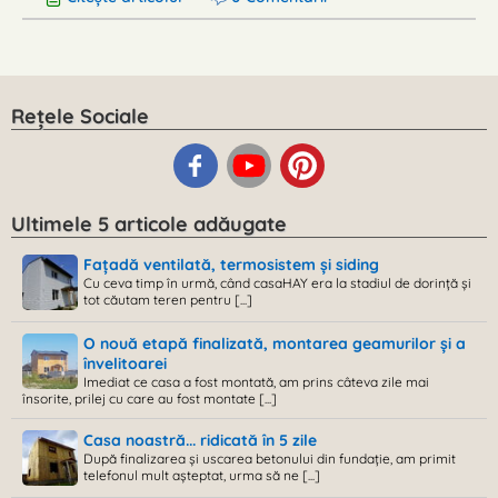
Rețele Sociale
Ultimele 5 articole adăugate
Fațadă ventilată, termosistem și siding
Cu ceva timp în urmă, când casaHAY era la stadiul de dorință și
tot căutam teren pentru [...]
O nouă etapă finalizată, montarea geamurilor și a
învelitoarei
Imediat ce casa a fost montată, am prins câteva zile mai
însorite, prilej cu care au fost montate [...]
Casa noastră... ridicată în 5 zile
După finalizarea și uscarea betonului din fundație, am primit
telefonul mult așteptat, urma să ne [...]