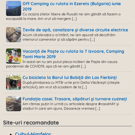
Off Camping cu rulota in Ezerets (Bulgaria) iunie
2019
Cu ocazia zilelor libere de Rusalii ne-am gândit să facem o
escapadă la mare. Am vrut să mergem [...]
Țevile de apă, canalizare și diverse circuite electrice
Acum că elevația s-a întărit, ne-am apucat să decofrăm
interiorul camerelor și să săpăm pentru [...]
Vacanță de Paște cu rulota la 7 Izvoare, Camping
Tanti Maria 2019
În acest an nu am putut pleca nicăieri de Paște din cauza
pandemiei de COVID19, așa că ne-am gândit [...]
Cu bicicleta la Barul lui Bobiță din Las Fierbinți
După plimbarea cu MTB-urile prin Delta Văcărești (citește
articolul), am vrut să scoatem de la [...]
Fundația casei. Trasare, săpături și turnare cuzineți
Am rămas puțin în urmă cu articolele despre #casaHAY și
stadiul în care am ajuns. Deoarece vremea [...]
Site-uri recomandate
Cuibul-Nimfelor