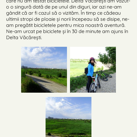
care nu am testat bicicletele. Delta Văcărești am văzut-
o o singură dată de pe unul din diguri, iar azi ne-am
gândit că ar fi cazul să o vizităm. În timp ce cădeau
ultimii stropi de ploaie și norii începeau să se disipe, ne-
am pregătit bicicletele pentru mica noastră aventură.
Ne-am urcat pe biciclete și în 30 de minute am ajuns în
Delta Văcărești.