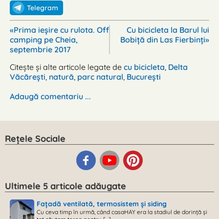
Telegram
«Prima ieșire cu rulota. Off
Cu bicicleta la Barul lui
camping pe Cheia,
Bobiță din Las Fierbinți»
septembrie 2017
Citește și alte articole legate de
cu bicicleta
,
Delta
Văcărești
,
natură
,
parc natural
,
București
Adaugă comentariu ...
Rețele Sociale
Ultimele 5 articole adăugate
Fațadă ventilată, termosistem și siding
Cu ceva timp în urmă, când casaHAY era la stadiul de dorință și