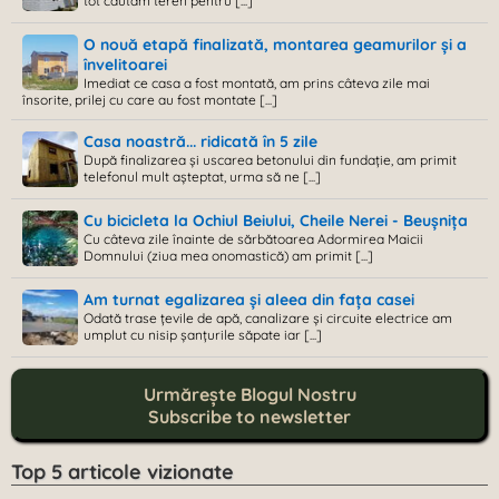
tot căutam teren pentru [...]
O nouă etapă finalizată, montarea geamurilor și a
învelitoarei
Imediat ce casa a fost montată, am prins câteva zile mai
însorite, prilej cu care au fost montate [...]
Casa noastră... ridicată în 5 zile
După finalizarea și uscarea betonului din fundație, am primit
telefonul mult așteptat, urma să ne [...]
Cu bicicleta la Ochiul Beiului, Cheile Nerei - Beușnița
Cu câteva zile înainte de sărbătoarea Adormirea Maicii
Domnului (ziua mea onomastică) am primit [...]
Am turnat egalizarea și aleea din fața casei
Odată trase țevile de apă, canalizare și circuite electrice am
umplut cu nisip șanțurile săpate iar [...]
Urmărește Blogul Nostru
Subscribe to newsletter
Top 5 articole vizionate