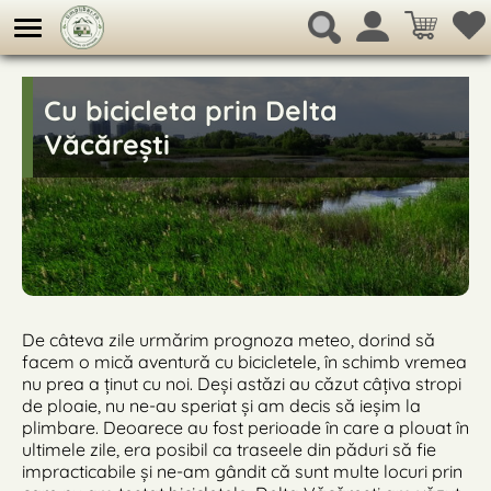
Cu bicicleta prin Delta
Văcărești
De câteva zile urmărim prognoza meteo, dorind să
facem o mică aventură cu bicicletele, în schimb vremea
nu prea a ținut cu noi. Deși astăzi au căzut câțiva stropi
de ploaie, nu ne-au speriat și am decis să ieșim la
plimbare. Deoarece au fost perioade în care a plouat în
ultimele zile, era posibil ca traseele din păduri să fie
impracticabile și ne-am gândit că sunt multe locuri prin