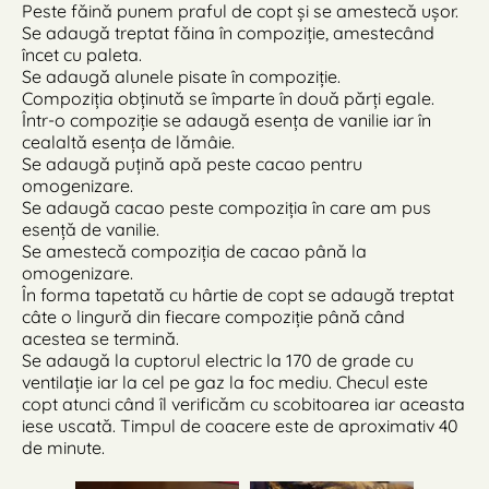
Peste făină punem praful de copt și se amestecă ușor.
Se adaugă treptat făina în compoziție, amestecând
încet cu paleta.
Se adaugă alunele pisate în compoziție.
Compoziția obținută se împarte în două părți egale.
Într-o compoziție se adaugă esența de vanilie iar în
cealaltă esența de lămâie.
Se adaugă puțină apă peste cacao pentru
omogenizare.
Se adaugă cacao peste compoziția în care am pus
esență de vanilie.
Se amestecă compoziția de cacao până la
omogenizare.
În forma tapetată cu hârtie de copt se adaugă treptat
câte o lingură din fiecare compoziție până când
acestea se termină.
Se adaugă la cuptorul electric la 170 de grade cu
ventilație iar la cel pe gaz la foc mediu. Checul este
copt atunci când îl verificăm cu scobitoarea iar aceasta
iese uscată. Timpul de coacere este de aproximativ 40
de minute.