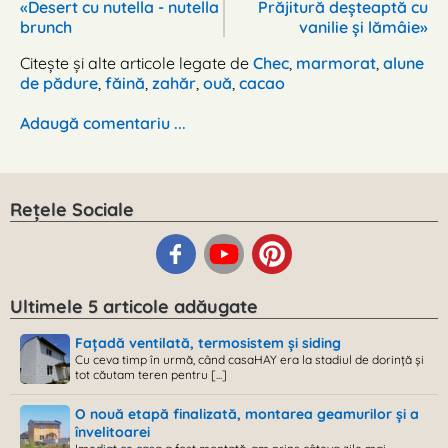
«Desert cu nutella - nutella
Prăjitură deșteaptă cu
brunch
vanilie și lămâie»
Citește și alte articole legate de
Chec
,
marmorat
,
alune
de pădure
,
făină
,
zahăr
,
ouă
,
cacao
Adaugă comentariu ...
Rețele Sociale
Ultimele 5 articole adăugate
Fațadă ventilată, termosistem și siding
Cu ceva timp în urmă, când casaHAY era la stadiul de dorință și
tot căutam teren pentru [...]
O nouă etapă finalizată, montarea geamurilor și a
învelitoarei