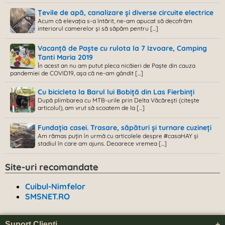
Țevile de apă, canalizare și diverse circuite electrice
Acum că elevația s-a întărit, ne-am apucat să decofrăm
interiorul camerelor și să săpăm pentru [...]
Vacanță de Paște cu rulota la 7 Izvoare, Camping
Tanti Maria 2019
În acest an nu am putut pleca nicăieri de Paște din cauza
pandemiei de COVID19, așa că ne-am gândit [...]
Cu bicicleta la Barul lui Bobiță din Las Fierbinți
După plimbarea cu MTB-urile prin Delta Văcărești (citește
articolul), am vrut să scoatem de la [...]
Fundația casei. Trasare, săpături și turnare cuzineți
Am rămas puțin în urmă cu articolele despre #casaHAY și
stadiul în care am ajuns. Deoarece vremea [...]
Site-uri recomandate
Cuibul-Nimfelor
SMSNET.RO
Suport Clienți
+