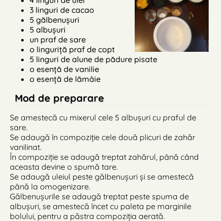
4 linguri de ulei
3 linguri de cacao
5 gălbenușuri
5 albușuri
un praf de sare
o linguriță praf de copt
5 linguri de alune de pădure pisate
o esență de vanilie
o esență de lămâie
Mod de preparare
Se amestecă cu mixerul cele 5 albușuri cu praful de
sare.
Se adaugă în compoziție cele două plicuri de zahăr
vanilinat.
În compoziție se adaugă treptat zahărul, până când
aceasta devine o spumă tare.
Se adaugă uleiul peste gălbenușuri și se amestecă
până la omogenizare.
Gălbenușurile se adaugă treptat peste spuma de
albușuri, se amestecă încet cu paleta pe marginile
bolului, pentru a păstra compoziția aerată.