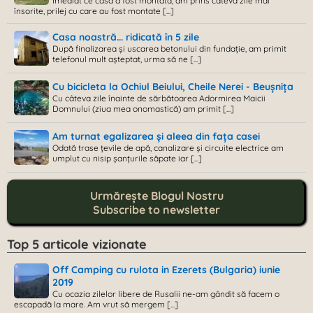
Imediat ce casa a fost montată, am prins câteva zile mai
însorite, prilej cu care au fost montate [...]
Casa noastră... ridicată în 5 zile
După finalizarea și uscarea betonului din fundație, am primit
telefonul mult așteptat, urma să ne [...]
Cu bicicleta la Ochiul Beiului, Cheile Nerei - Beușnița
Cu câteva zile înainte de sărbătoarea Adormirea Maicii
Domnului (ziua mea onomastică) am primit [...]
Am turnat egalizarea și aleea din fața casei
Odată trase țevile de apă, canalizare și circuite electrice am
umplut cu nisip șanțurile săpate iar [...]
Urmărește Blogul Nostru
Subscribe to newsletter
Top 5 articole vizionate
Off Camping cu rulota in Ezerets (Bulgaria) iunie
2019
Cu ocazia zilelor libere de Rusalii ne-am gândit să facem o
escapadă la mare. Am vrut să mergem [...]